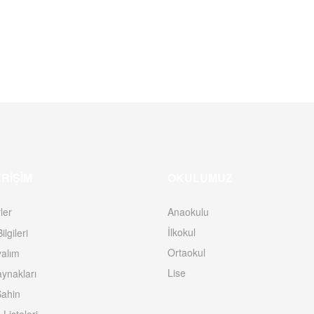
ERIŞIM
OKULUMUZ
ler
Anaokulu
İlkokul
ilgileri
Ortaokul
yalım
Lise
ynakları
ahin
 Listeleri