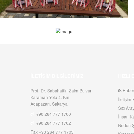
İLETIŞIM BILGILERIMIZ
HIZLI 
Haber
Prof. Dr. Sabahattin Zaim Bulvarı
Karaman Yolu 4. Km
İletişim B
Adapazarı, Sakarya
Sizi Ara
+90 264 777 1700
İnsan Ka
+90 264 777 1702
Neden Ş
Fax +90 264 777 1703
Kırtasiye