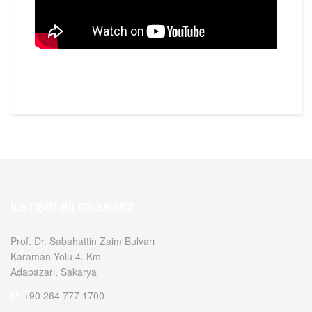
İLETIŞIM BILGILERIMIZ
Prof. Dr. Sabahattin Zaim Bulvarı
Karaman Yolu 4. Km
Adapazarı, Sakarya
+90 264 777 1700